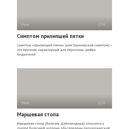
Ноги
0
Симптом прилипшей пятки
Симптом «прилипшей пятки» (или Гориневской симптом) –
это признак, характерный для перелома шейки
бедренной
Ноги
0
Маршевая стопа
Маршевая стопа (болезнь Дейчлендера) относится к
группе болезней, которые обусловлены патологической