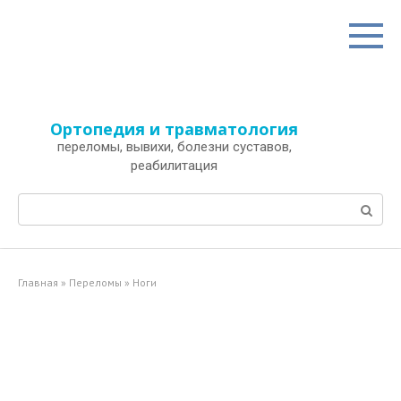
Перейти
к
контенту
Ортопедия и травматология
переломы, вывихи, болезни суставов,
реабилитация
Поиск:
Главная
»
Переломы
»
Ноги