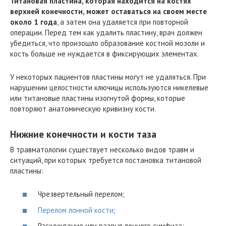
Титановая пластина, которая находится на костях
верхней конечности, может оставаться на своем месте
около 1 года
, а затем она удаляется при повторной
операции. Перед тем как удалить пластину, врач должен
убедиться, что произошло образование костной мозоли и
кость больше не нуждается в фиксирующих элементах.
У некоторых пациентов пластины могут не удаляться. При
нарушении целостности ключицы используются никелевые
или титановые пластины изогнутой формы, которые
повторяют анатомическую кривизну кости.
Нижние конечности и кости таза
В травматологии существует несколько видов травм и
ситуаций, при которых требуется постановка титановой
пластины:
Чрезвертельный перелом;
Перелом лонной кости
;
Расхождение или разрыв лонного симфиза;