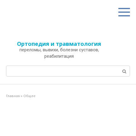
Перейти
к
контенту
Ортопедия и травматология
переломы, вывихи, болезни суставов,
реабилитация
Поиск:
Главная
»
Общее