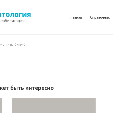
атология
Главная
Справочник
реабилитация
логии на букву С
жет быть интересно