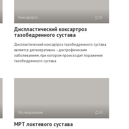
Коксартроз
0
Диспластический коксартроз
тазобедренного сустава
я
Диспластический коксартроз тазобедренного сустава
является дегенеративно –дистрофическим
заболеванием, при котором происходит поражение
тазобедренного сустава.
Исследования
0
МРТ локтевого сустава