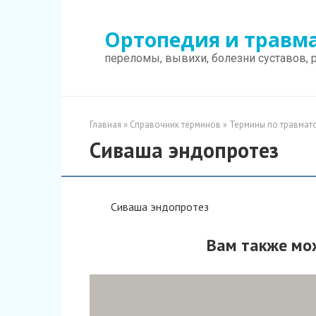
Перейти
к
Ортопедия и травм
контенту
переломы, вывихи, болезни суставов, 
Главная
»
Справочник терминов
»
Термины по травмато
Сиваша эндопротез
Сиваша эндопротез
Вам также мо