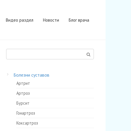
Видео раздел
Новости
Блог врача
Поиск:
Болезни суставов
Артрит
Артроз
Бурсит
Гонартроз
Коксартроз