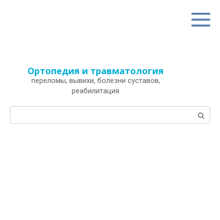
Перейти
к
контенту
Ортопедия и травматология
переломы, вывихи, болезни суставов,
реабилитация
Поиск: