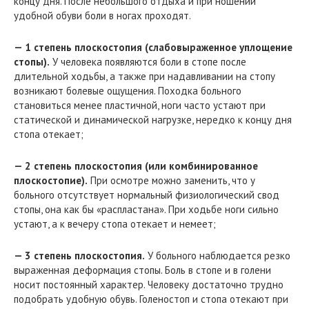
концу дня. После небольшого отдыха и при ношении
удобной обуви боли в ногах проходят.
— 1 степень плоскостопия (слабовыраженное уплощение
стопы).
У человека появляются боли в стопе после
длительной ходьбы, а также при надавливании на стопу
возникают болевые ощущения. Походка больного
становиться менее пластичной, ноги часто устают при
статической и динамической нагрузке, нередко к концу дня
стопа отекает;
— 2 степень плоскостопия (или комбинированное
плоскостопие).
При осмотре можно заменить, что у
больного отсутствует нормальный физиологический свод
стопы, она как бы «распластана». При ходьбе ноги сильно
устают, а к вечеру стопа отекает и немеет;
— 3 степень плоскостопия.
У больного наблюдается резко
выраженная деформация стопы. Боль в стопе и в голени
носит постоянный характер. Человеку достаточно трудно
подобрать удобную обувь. Голеностоп и стопа отекают при