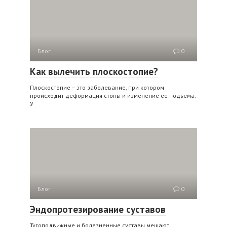
Блог
0
Как вылечить плоскостопие?
Плоскостопие – это заболевание, при котором
происходит деформация стопы и изменение ее подъема.
У
Блог
0
Эндопротезирование суставов
Тугоподвижные и болезненные суставы мешают