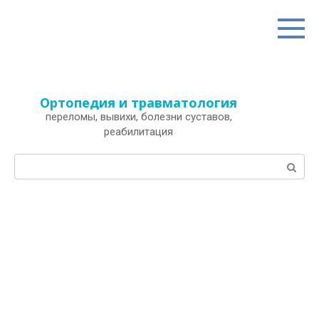
Перейти
к
контенту
Ортопедия и травматология
переломы, вывихи, болезни суставов,
реабилитация
Поиск: