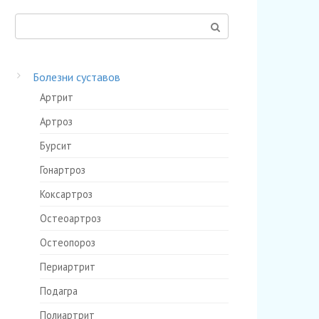
Поиск:
Болезни суставов
Артрит
Артроз
Бурсит
Гонартроз
Коксартроз
Остеоартроз
Остеопороз
Периартрит
Подагра
Полиартрит