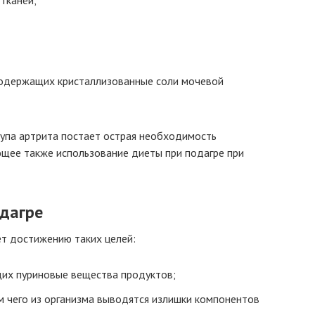
тканей;
содержащих кристаллизованные соли мочевой
тупа артрита постает острая необходимость
ющее также использование диеты при подагре при
одагре
ет достижению таких целей:
их пуриновые вещества продуктов;
 чего из организма выводятся излишки компонентов