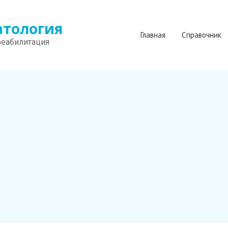
атология
Главная
Справочник
реабилитация