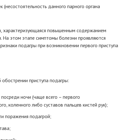
к (несостоятельность данного парного органа
ы, характеризующаяся повышенным содержанием
ия. На этом этапе симптомы болезни проявляются
признаки подагры при возникновении первого приступа
 обострении приступа подагры:
 посреди ночи (чаще всего – первого
о, коленного либо суставов пальцев кистей рук);
ти поражения подагрой;
тава;