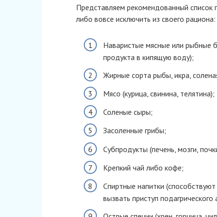
Представляем рекомендованный список п
либо вовсе исключить из своего рациона:
Наваристые мясные или рыбные б
продукта в кипящую воду);
Жирные сорта рыбы, икра, солена
Мясо (курица, свинина, телятина);
Соленые сыры;
Засоленные грибы;
Субпродукты (печень, мозги, почки
Крепкий чай либо кофе;
Спиртные напитки (способствуют
вызвать приступ подагрического 
Острые специи (хрен, горчица, чил