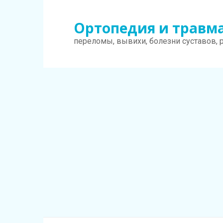
Перейти
к
Ортопедия и травм
контенту
переломы, вывихи, болезни суставов, 