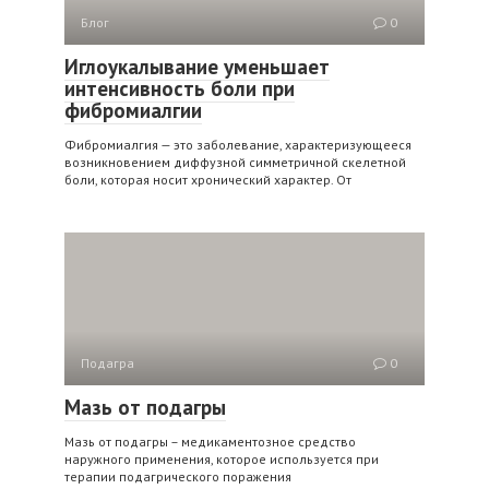
Блог
0
Иглоукалывание уменьшает
интенсивность боли при
фибромиалгии
Фибромиалгия — это заболевание, характеризующееся
возникновением диффузной симметричной скелетной
боли, которая носит хронический характер. От
Подагра
0
Мазь от подагры
Мазь от подагры – медикаментозное средство
наружного применения, которое используется при
терапии подагрического поражения