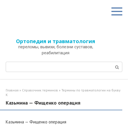
Перейти
к
контенту
Ортопедия и травматология
переломы, вывихи, болезни суставов,
реабилитация
Поиск:
Главная
»
Справочник терминов
»
Термины по травматологии на букву
К
Казьмина — Фищенко операция
Казьмина — Фищенко операция